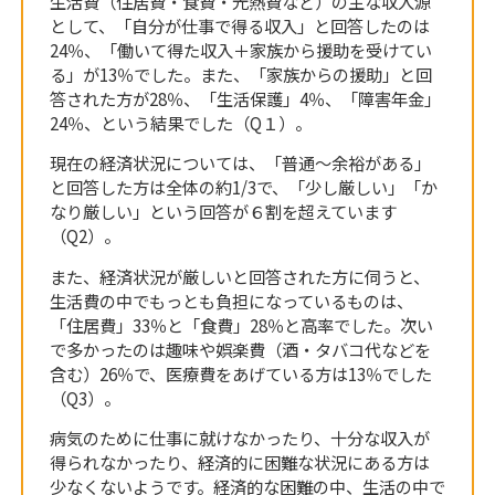
生活費（住居費・食費・光熱費など）の主な収入源
として、「自分が仕事で得る収入」と回答したのは
24％、「働いて得た収入＋家族から援助を受けてい
る」が13％でした。また、「家族からの援助」と回
答された方が28％、「生活保護」4％、「障害年金」
24％、という結果でした（Q１）。
現在の経済状況については、「普通～余裕がある」
と回答した方は全体の約1/3で、「少し厳しい」「か
なり厳しい」という回答が６割を超えています
（Q2）。
また、経済状況が厳しいと回答された方に伺うと、
生活費の中でもっとも負担になっているものは、
「住居費」33％と「食費」28％と高率でした。次い
で多かったのは趣味や娯楽費（酒・タバコ代などを
含む）26％で、医療費をあげている方は13％でした
（Q3）。
病気のために仕事に就けなかったり、十分な収入が
得られなかったり、経済的に困難な状況にある方は
少なくないようです。経済的な困難の中、生活の中で