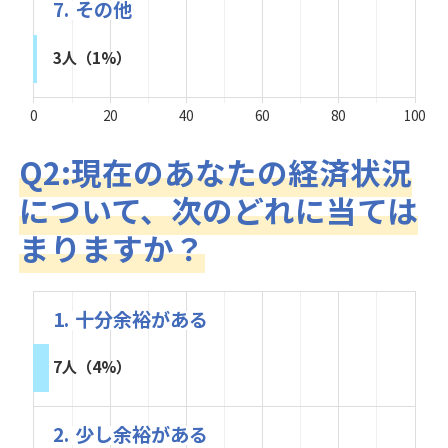
7. その他
3人（1%）
0
20
40
60
80
100
Q2:現在のあなたの経済状況
について、次のどれに当ては
まりますか？
1. 十分余裕がある
7人（4%）
2. 少し余裕がある