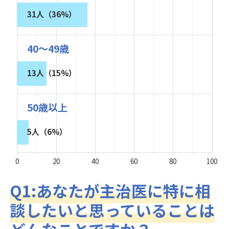
31人（36%）
40～49歳
13人（15%）
50歳以上
5人（6%）
0
20
40
60
80
100
Q1:あなたが主治医に特に相
談したいと思っていることは