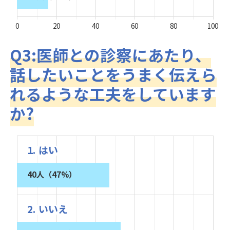
0
20
40
60
80
100
Q3:医師との診察にあたり、
話したいことをうまく伝えら
れるような工夫をしています
か?
1. はい
40人（47%）
2. いいえ