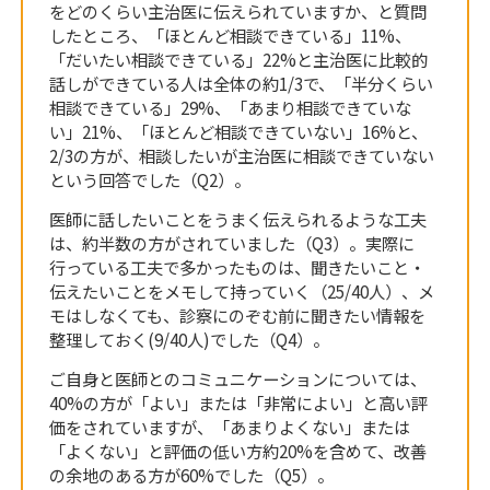
をどのくらい主治医に伝えられていますか、と質問
したところ、「ほとんど相談できている」11%、
「だいたい相談できている」22%と主治医に比較的
話しができている人は全体の約1/3で、「半分くらい
相談できている」29%、「あまり相談できていな
い」21%、「ほとんど相談できていない」16%と、
2/3の方が、相談したいが主治医に相談できていない
という回答でした（Q2）。
医師に話したいことをうまく伝えられるような工夫
は、約半数の方がされていました（Q3）。実際に
行っている工夫で多かったものは、聞きたいこと・
伝えたいことをメモして持っていく（25/40人）、メ
モはしなくても、診察にのぞむ前に聞きたい情報を
整理しておく(9/40人)でした（Q4）。
ご自身と医師とのコミュニケーションについては、
40%の方が「よい」または「非常によい」と高い評
価をされていますが、「あまりよくない」または
「よくない」と評価の低い方約20%を含めて、改善
の余地のある方が60%でした（Q5）。