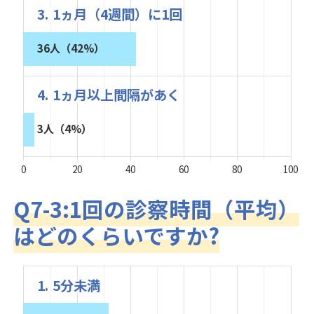
3. 1ヵ月（4週間）に1回
36人（42%）
4. 1ヵ月以上間隔があく
3人（4%）
0
20
40
60
80
100
Q7-3:1回の診察時間（平均）
はどのくらいですか?
1. 5分未満