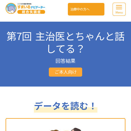
治療中の方へ
Menu
第7回 主治医とちゃんと話
してる？
回答結果
ご本人向け
データを読む！