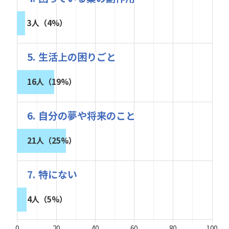
3人（4%）
5. 生活上の困りごと
16人（19%）
6. 自分の夢や将来のこと
21人（25%）
7. 特にない
4人（5%）
0
20
40
60
80
100