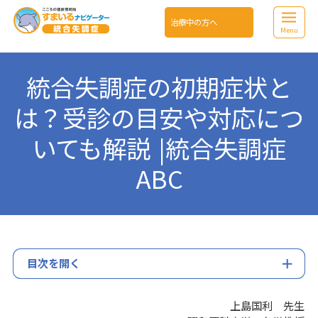
治療中の方へ
Menu
統合失調症の初期症状と
は？受診の目安や対応につ
いても解説 |統合失調症
ABC
目次を開く
上島国利 先生