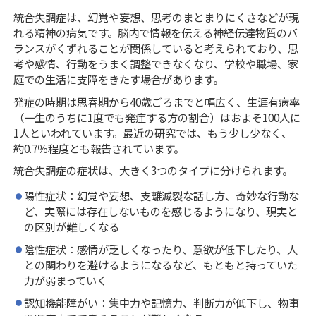
統合失調症は、幻覚や妄想、思考のまとまりにくさなどが現
れる精神の病気です。脳内で情報を伝える神経伝達物質のバ
ランスがくずれることが関係していると考えられており、思
考や感情、行動をうまく調整できなくなり、学校や職場、家
庭での生活に支障をきたす場合があります。
発症の時期は思春期から40歳ごろまでと幅広く、生涯有病率
（一生のうちに1度でも発症する方の割合）はおよそ100人に
1人といわれています。最近の研究では、もう少し少なく、
約0.7％程度とも報告されています。
統合失調症の症状は、大きく3つのタイプに分けられます。
陽性症状：幻覚や妄想、支離滅裂な話し方、奇妙な行動な
ど、実際には存在しないものを感じるようになり、現実と
の区別が難しくなる
陰性症状：感情が乏しくなったり、意欲が低下したり、人
との関わりを避けるようになるなど、もともと持っていた
力が弱まっていく
認知機能障がい：集中力や記憶力、判断力が低下し、物事