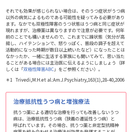
それでも効果が感じられない場合は、そのうつ症状がうつ病
以外の病気によるものである可能性を疑ってみる必要があり
ます。なかでも双極性障害のうつ状態はうつ病と同じ症状が
現れますが、治療薬は異なりますので注意が必要です。何年
前のことでも構いませんので、これまでに躁状態（気分が高
揚し、ハイテンションで、怒りっぽく、普段の調子を超えて
活動的になった時期が数日以上続いたなど）になったことは
なかったか、一緒に生活する家族にも聞いてみて、思い当た
ることがある場合には主治医に伝えるようにしましょう（詳
しくは「
双極性障害ABC
」をご参照ください）。
＊1
Trivedi,M.H.et al.:Am.J.Psychiatry,163(1),28-40,2006
治療抵抗性うつ病と増強療法
抗うつ薬による適切な治療を行っても改善しないうつ
病は、治療抵抗性うつ病（狭義の遷延性うつ病）と
呼ばれています。その場合、抗うつ薬と非定型抗精神
病薬を組み合わせる治療法が効果を発揮することが