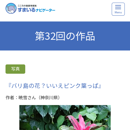
Menu
第32回の作品
写真
『バリ島の花？いいえピンク葉っぱ』
作者：暁雪さん（神奈川県）