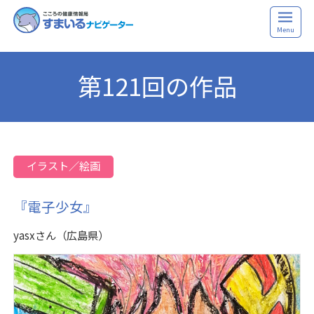
Menu
第121回の作品
イラスト／絵画
『電子少女』
yasxさん（広島県）