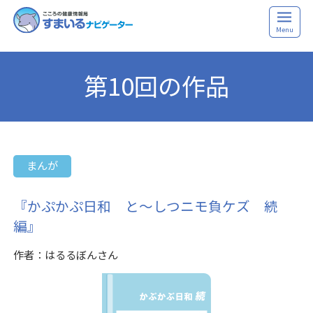
Menu
第10回の作品
まんが
『かぷかぷ日和 と〜しつニモ負ケズ 続
編』
作者：はるるぼんさん