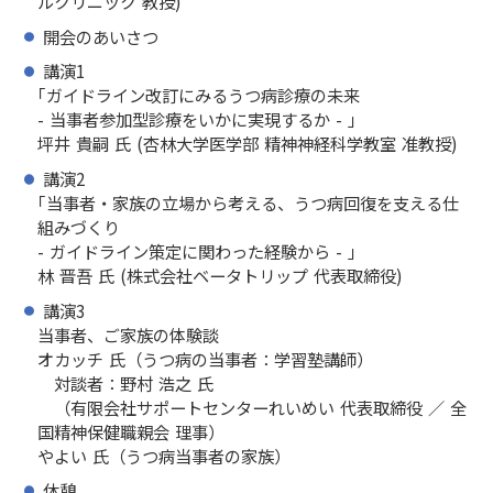
ルクリニック 教授)
開会のあいさつ
講演1
｢ガイドライン改訂にみるうつ病診療の未来
- 当事者参加型診療をいかに実現するか - 」
坪井 貴嗣 氏 (杏林大学医学部 精神神経科学教室 准教授)
講演2
｢当事者・家族の立場から考える、うつ病回復を支える仕
組みづくり
- ガイドライン策定に関わった経験から - 」
林 晋吾 氏 (株式会社ベータトリップ 代表取締役)
講演3
当事者、ご家族の体験談
オカッチ 氏（うつ病の当事者：学習塾講師）
対談者：野村 浩之 氏
（有限会社サポートセンターれいめい 代表取締役 ／ 全
国精神保健職親会 理事）
やよい 氏（うつ病当事者の家族）
休憩