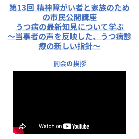
第13回 精神障がい者と家族のため
の市民公開講座
うつ病の最新知見について学ぶ
～当事者の声を反映した、うつ病診
療の新しい指針～
開会の挨拶